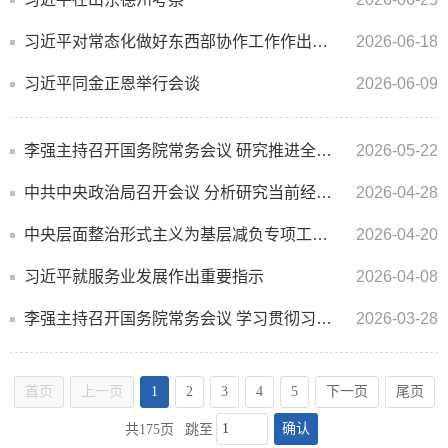
习近平对常态化做好东西部协作工作作出重要指示
2026-06-18
习近平同金正恩举行会谈
2026-06-09
李强主持召开国务院常务会议 研究推进全国统一大市场建设有关工作等
2026-05-22
中共中央政治局召开会议 分析研究当前经济形势和经济工作 中共中央总书记习近平主持会议
2026-04-28
中央层面整治形式主义为基层减负专项工作机制办公室 中央纪委办公厅 公开通报4起整治形式主义为基层减负...
2026-04-20
习近平就服务业发展作出重要指示
2026-04-08
李强主持召开国务院常务会议 学习贯彻习近平总书记在深入推进雄安新区高质量建设和发展座谈会上的重要讲...
2026-03-28
首页
上一页
1
2
3
4
5
下一页
尾页
确认
共175页
跳至