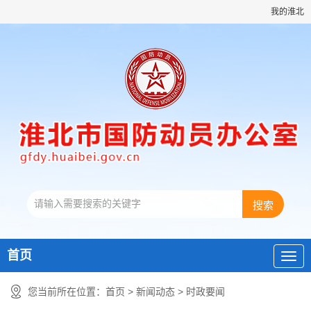
我的淮北
首页
您当前所在位置：
首页
>
新闻动态
>
时政要闻