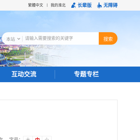
长辈版
无障碍
繁體中文
我的淮北
互动交流
专题专栏
次
字号：
大
中
小