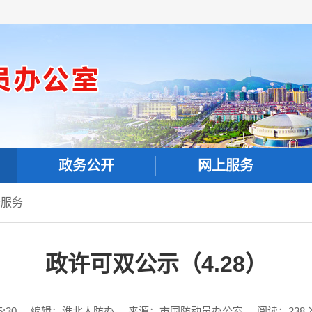
政务公开
网上服务
务服务
政许可双公示（4.28）
:30
编辑：淮北人防办
来源：市国防动员办公室
阅读：
238