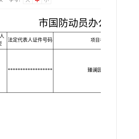
市国防动员办公室行政
人
法定代表人证件号码
项目名称
型
******************
臻澜园项目