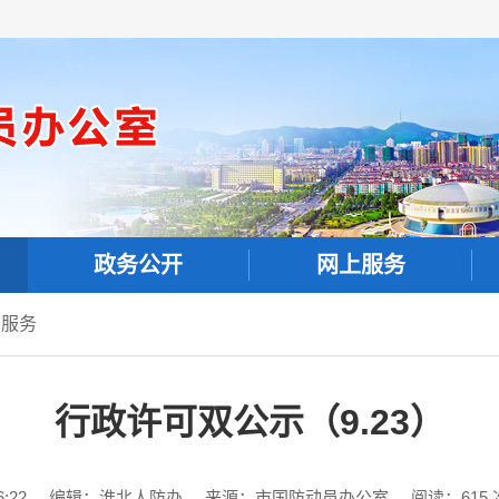
政务公开
网上服务
务服务
行政许可双公示（9.23）
:22
编辑：淮北人防办
来源：市国防动员办公室
阅读：
615