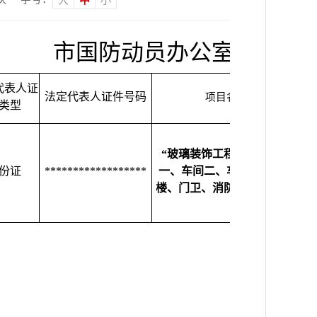
市国防动员办公室行政许
代表人证
法定代表人证件号码
行
项目名称
类型
“玻璃装饰工程制造（车间
安
份证
******************
一、车间二、车间三、综合
楼、门卫、消防泵房）”项目