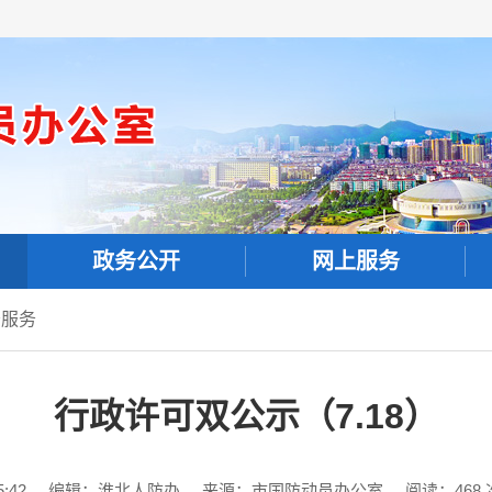
政务公开
网上服务
务服务
行政许可双公示（7.18）
:42
编辑：淮北人防办
来源：市国防动员办公室
阅读：
468