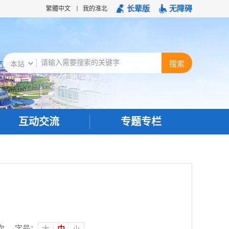
长辈版
无障碍
繁體中文
我的淮北
互动交流
专题专栏
次
字号：
大
中
小