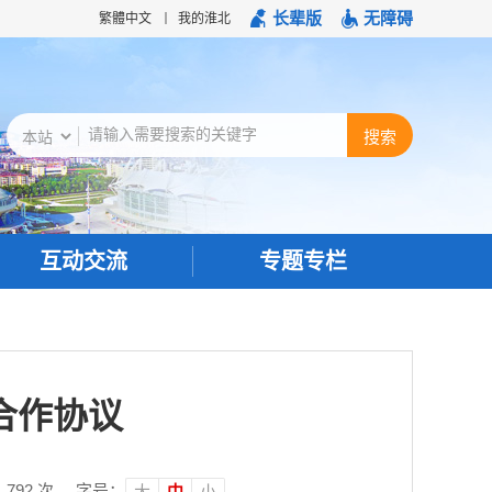
长辈版
无障碍
繁體中文
我的淮北
互动交流
专题专栏
合作协议
：
792
次
字号：
大
中
小