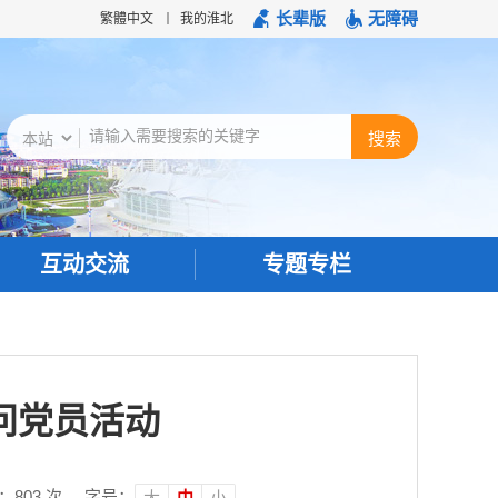
长辈版
无障碍
繁體中文
我的淮北
互动交流
专题专栏
问党员活动
：
803
次
字号：
大
中
小