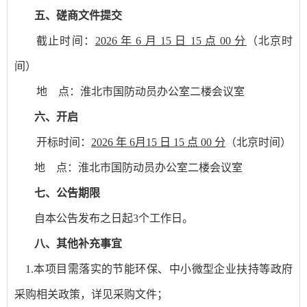
五
、
磋商
文件提交
截止时间：
2026
年
6
月
15
日
15
点
00
分
（北京时
间）
地
点：
淮北市国防动员办公室二楼会议室
六
、开启
开标时间：
2026
年
6
月
15
日
15
点
00
分
（北京时间）
地
点：
淮北市国防动员办公室二楼
会议室
七
、
公告期限
自本公告发布之日起
3个工作日。
八
、其他补充事宜
1.本项目需落实的节能环保、中小微型企业扶持等政府
采购相关政策，详见采购文件；