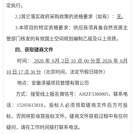
定执行。
2.2
其它落实政府采购政策的资格要求（如有）：
无
。
3.本项目的特定资格要求：供应商须具备自然资源主
管部门核发的有效国土空间规划编制乙级及以上资质。
四
、
获取磋商文件
时间：
2026
年
6
月
2
日
10
点
00
分
至
2026
年
6
月
10
日
17
点
30
分
（北京时间，法定节假日除外）
地点：安徽泽福项目管理有限公司
方式：接受线上报名
微信号：
AHZF3380005
，联系电
话：
15205615818
。
投标人必须领取磋商文件后方可投
标，否则将拒收其投标文件。
磋商
文件获取过程中有任何
疑问，请在工作时间拨打
联系电话
。