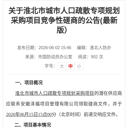
关于淮北市城市人口疏散专项规划
采购项目竞争性磋商的公告(最新
版）
发布日期：2026-06-02 15:46
编辑：淮北人防办
来源：市国防动员办公室
阅读：
902
次
字号：
大
中
小
一、项目概况
淮北市城市人口疏散专项规划采购项目
的潜在供应商
应联系安徽泽福项目管理有限公司领取磋商文件
，并于
2026
年
06
月
15
日
15
点
00
分（北京时间）前递交
响应
文件。
二
、项目基本情况