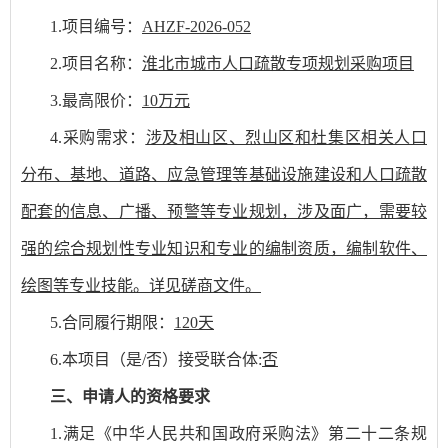
1.项目编号：
AHZF-2026-052
2.项目名称：
淮北市城市人口疏散专项规划采购项目
3
.最高限价：
10万
元
4
.采购需求：
涉及相山区、烈山区和杜集区相关人口
分布、基地、道路、应急管理等基础设施建设和人口疏散
配套的信息、广播、预警等专业规划，涉及面广，需要较
强的综合规划性专业知识和专业的编制资质，编制软件、
绘图等专业技能。
详见磋商文件。
5
.合同履行期限：
120
天
6
.本项目（是/否）接受联合体
:
否
三
、
申请人的
资格
要求
1.满足《中华人民共和国政府采购法》第二十二条规