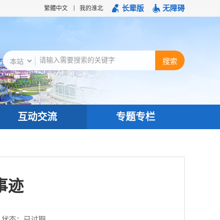
长辈版
无障碍
繁體中文
我的淮北
互动交流
专题专栏
事迹
状态：
已过期