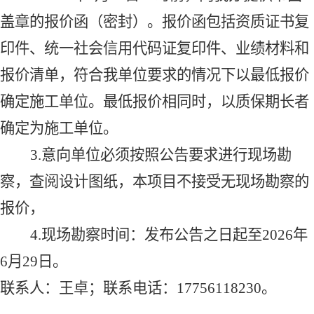
盖章的报价函（密封）。
报价函包括资质证书复
印件、统一社会信用代码证复印件、业绩材料和
报价清单
，
符合我单位要求的情况下
以最低报价
确定施工单位
。
最低报价相同时，以质保期长者
确定为施工单位。
3.
意向单位
必须按照
公告
要求
进行现场勘
察
，
查阅设计图纸，本项目不接受无现场勘察的
报价，
4.
现场勘察时间：发布公告之日起至
202
6
年
6
月
29
日。
联系人：
王卓；联系电话：
17756118230。