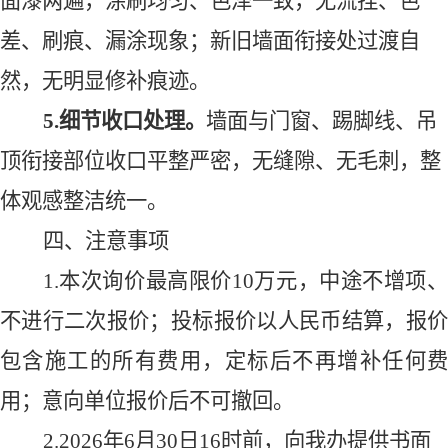
面漆两遍，涂刷均匀、色泽一致，无流挂、色
差、刷痕、漏涂现象；新旧墙面衔接处过渡自
然，无明显修补痕迹。
5.细节收口处理
。
墙面与门窗、踢脚线、吊
顶衔接部位收口平整严密，无缝隙、无毛刺，整
体观感整洁统一。
四、
注意事项
1.
本次询价
最高限价
10万元
，
中途不增项
不进行二次报价；
投标报价以人民币结算，
报
包含
施工
的所有费用，定标后不再增补任何
用
；意向单位
报价后不可撤回。
2.
202
6
年
6
月
30
日
16
时前，向我办提供书面