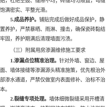
贴，杜绝空鼓、缝隙不均；砖缝均匀顺直，勾缝
饱满密实、平整光滑。
5.成品养护
。
铺贴完成后做好成品保护，静
置养护，严禁暴晒、雨淋、撞击，确保瓷砖
黏结
牢固，养护期满后清理墙面污渍。
（三）附属用房渗漏维修施工要求
1.渗漏点位精准治理
。
针对外墙、窗边、屋
面、墙体接缝等渗漏源头精准施策，优先根治外
部渗水通道，严禁仅做室内表面修补、治标不治
本。
2.裂缝专项处理
。
墙体细微裂缝采用开槽清