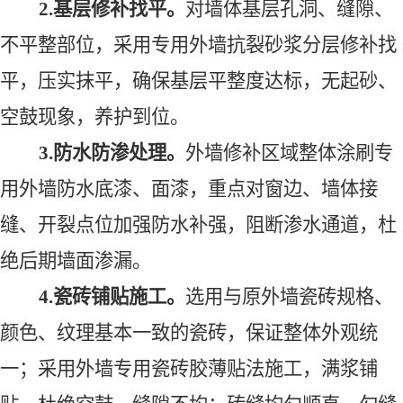
2.基层修补找平
。
对墙体基层孔洞、缝隙、
不平整部位，采用专用外墙抗裂砂浆分层修补找
平，压实抹平，确保基层平整度达标，无起砂、
空鼓现象，养护到位。
3.防水防渗处理
。
外墙修补区域整体涂刷专
用外墙防水底漆、面漆，重点对窗边、墙体接
缝、开裂点位加强防水补强，阻断渗水通道，杜
绝后期墙面渗漏。
4.瓷砖铺贴施工
。
选用与原外墙瓷砖规格、
颜色、纹理
基本
一致的瓷砖，保证整体外观统
一；采用外墙专用瓷砖胶薄贴法施工，满浆铺