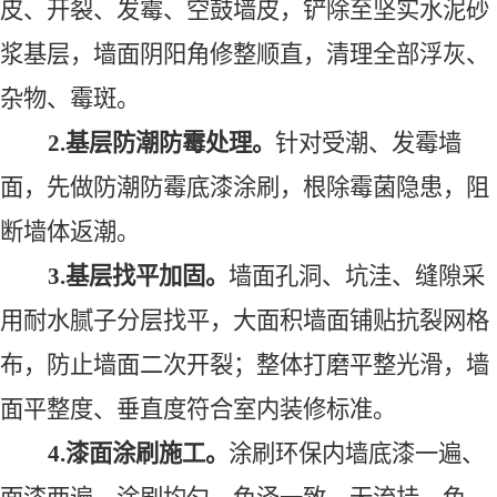
皮、开裂、发霉、空鼓墙皮，铲除至坚实水泥砂
浆基层，墙面阴阳角修整顺直，清理全部浮灰、
杂物、霉斑。
2.基层防潮防霉处理
。
针对受潮、发霉墙
面，先做防潮防霉底漆涂刷，根除霉菌隐患，阻
断墙体返潮。
3.基层找平加固
。
墙面孔洞、坑洼、缝隙采
用耐水腻子分层找平，大面积墙面铺贴抗裂网格
布，防止墙面二次开裂；整体打磨平整光滑，墙
面平整度、垂直度符合室内装修标准。
4.漆面涂刷施工
。
涂刷环保内墙底漆一遍、