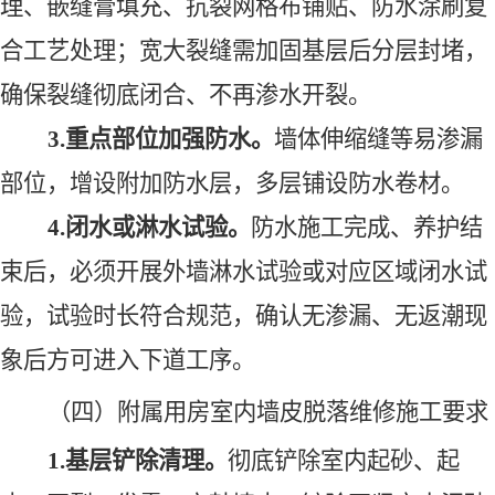
理、嵌缝膏填充、抗裂网格布铺贴、防水涂刷复
合工艺处理；宽大裂缝需加固基层后分层封堵，
确保裂缝彻底闭合、不再渗水开裂。
3.重点部位加强防水
。
墙体伸缩缝等易渗漏
部位，增设附加防水层，多层
铺设
防水卷材。
4.闭水或淋水试验
。
防水施工完成、养护结
束后，必须开展外墙淋水试验或对应区域闭水试
验，试验时长符合规范，确认无渗漏、无返潮现
象后方可进入下道工序。
（四）
附属用房
室内墙皮脱落维修施工要求
1.基层铲除清理
。
彻底铲除室内起砂、起